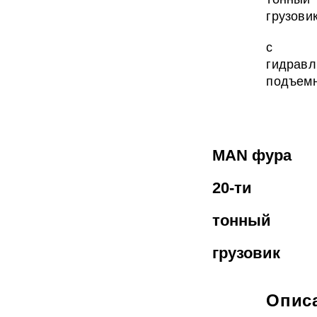
грузови
с
гидравл
подъемн
MAN фура
20-ти
тонный
грузовик
Опис