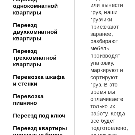
или вынести
однокомнатной
квартиры
груз, наши
грузчики
Переезд
приезжают
двухкомнатной
заранее,
квартиры
разбирают
мебель,
Переезд
производят
трехкомнатной
упаковку,
квартиры
маркируют и
Перевозка шкафа
сортируют
и стенки
груз. В это
время вы
Перевозка
оплачиваете
пианино
только их
работу. Когда
Переезд под ключ
все будет
Переезд квартиры
подготовлено,
площадью более