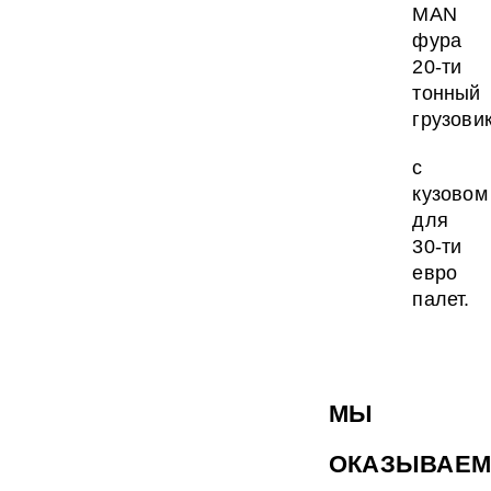
MAN
фура
20-ти
тонный
грузови
с
кузовом
для
30-ти
евро
палет.
МЫ
ОКАЗЫВАЕМ