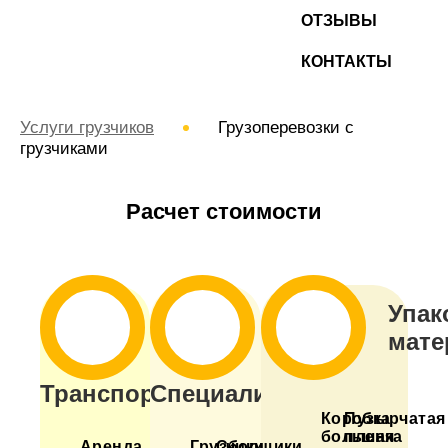
ОТЗЫВЫ
КОНТАКТЫ
Услуги грузчиков
Грузоперевозки с
грузчиками
Расчет стоимости
Упак
мате
Транспорт
Специалисты
Коробка
Пузырчатая
большая
пленка
Аренда
Грузчики
Сборщики