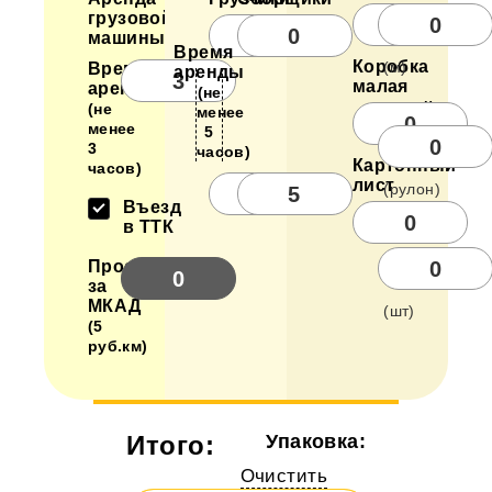
грузовой
машины:
Время
Коробка
(м)
Время
аренды
малая
аренды
(не
(не
Стрейч
менее
менее
5
3
часов)
Картонный
часов)
лист
(рулон)
Въезд
в ТТК
Скотч
Проезд
за
МКАД
(шт)
(5
руб.км)
Итого:
Упаковка:
Очистить