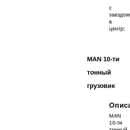
с
заездом
в
центр;
MAN 10-ти
тонный
грузовик
Опис
MAN
10-ти
тонный