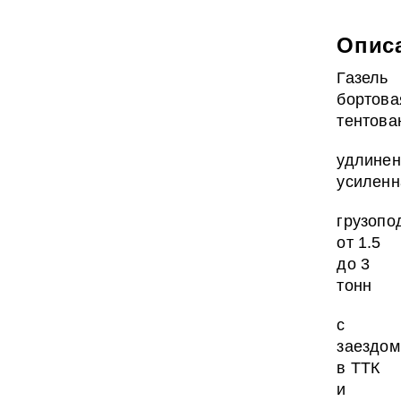
Опис
Газель
бортова
тентова
удлинен
усиленн
грузопо
от 1.5
до 3
тонн
с
заездом
в ТТК
и