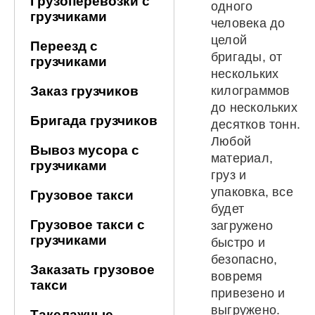
Грузоперевозки с
одного
грузчиками
человека до
целой
Переезд с
бригады, от
грузчиками
нескольких
Заказ грузчиков
килограммов
до нескольких
Бригада грузчиков
десятков тонн.
Любой
Вывоз мусора с
материал,
грузчиками
груз и
упаковка, все
Грузовое такси
будет
Грузовое такси с
загружено
грузчиками
быстро и
безопасно,
Заказать грузовое
вовремя
такси
привезено и
выгружено.
Такелажные