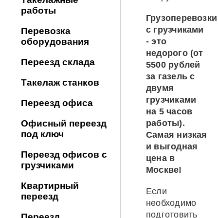
работы
Грузоперевозки
с грузчиками
Перевозка
оборудования
- это
недорого (от
Переезд склада
5500 рублей
за газель с
Такелаж станков
двумя
грузчиками
Переезд офиса
на 5 часов
Офисный переезд
работы).
под ключ
Самая низкая
и выгодная
Переезд офисов с
цена в
грузчиками
Москве!
Квартирный
Если
переезд
необходимо
подготовить
Переезд