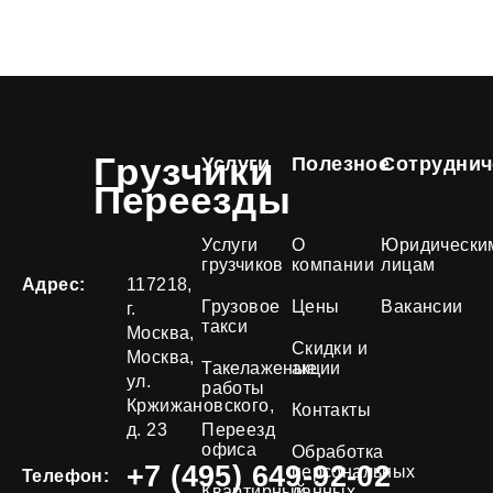
Грузчики
Услуги
Полезное
Сотруднич
Переезды
Услуги
О
Юридически
грузчиков
компании
лицам
Адрес:
117218,
Грузовое
Цены
Вакансии
г.
такси
Москва,
Скидки и
Москва,
Такелаженые
акции
ул.
работы
Кржижановского,
Контакты
д. 23
Переезд
офиса
Обработка
+7 (495) 649-92-02
персональных
Телефон:
Квартирный
данных