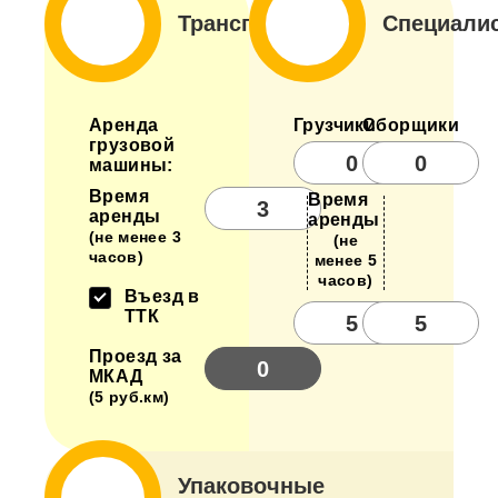
Транспорт
Специали
Аренда
Грузчики
Сборщики
грузовой
машины:
Время
Время
аренды
аренды
(не менее 3
(не
часов)
менее 5
часов)
Въезд в
ТТК
Проезд за
МКАД
(5 руб.км)
Упаковочные