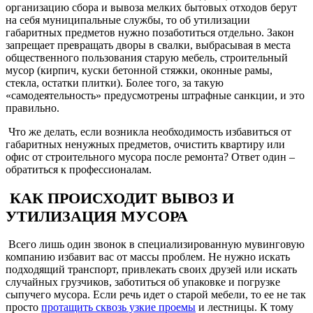
организацию сбора и вывоза мелких бытовых отходов берут
на себя муниципальные службы, то об утилизации
габаритных предметов нужно позаботиться отдельно. Закон
запрещает превращать дворы в свалки, выбрасывая в места
общественного пользования старую мебель, строительный
мусор (кирпич, куски бетонной стяжки, оконные рамы,
стекла, остатки плитки). Более того, за такую
«самодеятельность» предусмотрены штрафные санкции, и это
правильно.
Что же делать, если возникла необходимость избавиться от
габаритных ненужных предметов, очистить квартиру или
офис от строительного мусора после ремонта? Ответ один –
обратиться к профессионалам.
КАК ПРОИСХОДИТ ВЫВОЗ И
УТИЛИЗАЦИЯ МУСОРА
Всего лишь один звонок в специализированную мувинговую
компанию избавит вас от массы проблем. Не нужно искать
подходящий транспорт, привлекать своих друзей или искать
случайных грузчиков, заботиться об упаковке и погрузке
сыпучего мусора. Если речь идет о старой мебели, то ее не так
просто
протащить сквозь узкие проемы
и лестницы. К тому