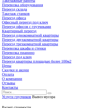
Такелажные работы
Перевозка оборудования
Переезд склада
Такелаж станков
Переезд офиса
Офисный переезд под ключ
Переезд офисов с грузчиками
Квартирный переезд
Переезд однокомнатной квартиры
Переезд двухкомнатной квартиры
Переезд трехкомнатной квартиры
Перевозка шкафа и стенки
Перевозка пианино
Переезд под ключ
Переезд квартиры площадью более 100м2
Цены
Скидки и акции
Оплата
О компании
Отзывы
Контакты
Услуги грузчиков
Вывоз мусора
Расчет стоимости